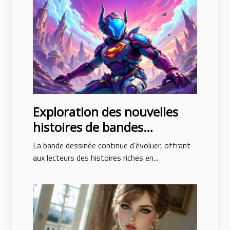
Exploration des nouvelles
histoires de bandes
dessinées avec des intrigues
La bande dessinée continue d'évoluer, offrant
surprenantes
aux lecteurs des histoires riches en...