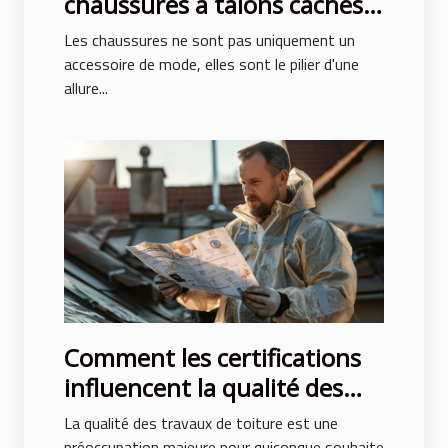
chaussures à talons cachés
peuvent transformer votre
Les chaussures ne sont pas uniquement un
posture et style
accessoire de mode, elles sont le pilier d'une
allure...
Comment les certifications
influencent la qualité des
travaux de toiture
La qualité des travaux de toiture est une
préoccupation majeure pour quiconque souhaite