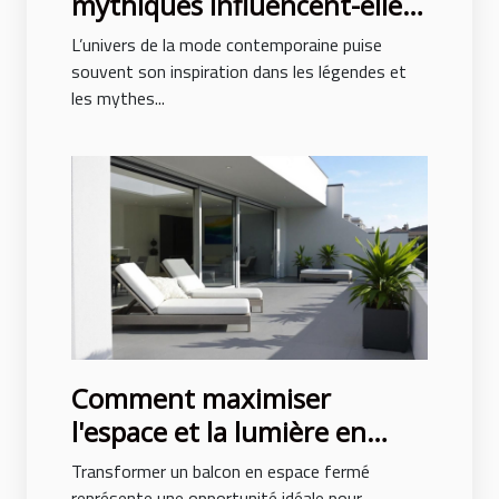
mythiques influencent-elles
la mode contemporaine ?
L’univers de la mode contemporaine puise
souvent son inspiration dans les légendes et
les mythes...
Comment maximiser
l'espace et la lumière en
fermant un balcon ?
Transformer un balcon en espace fermé
représente une opportunité idéale pour