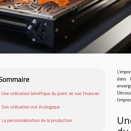
L'impr
Sommaire
dans l
envergu
Découv
Une utilisation bénéfique du point de vue financier
l’impre
Son utilisation est écologique
Une
La personnalisation de la production