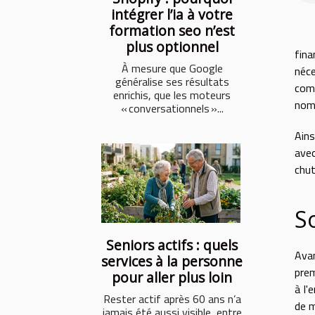
intégrer l’ia à votre
formation seo n’est
plus optionnel
fin
À mesure que Google
néce
généralise ses résultats
comp
enrichis, que les moteurs
nomb
« conversationnels »...
Ains
avec
chu
S
Seniors actifs : quels
Ava
services à la personne
prem
pour aller plus loin
à l'
Rester actif après 60 ans n’a
de m
jamais été aussi visible, entre