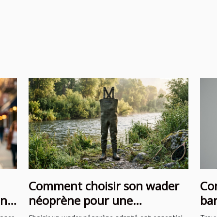
Comment choisir son wader
Com
on
néoprène pour une
bar
protection optimale ?
vis