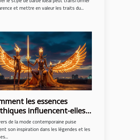
er le style de barbe idéal peut transformer
arence et mettre en valeur les traits du...
mment les essences
hiques influencent-elles
 mode contemporaine ?
vers de la mode contemporaine puise
nt son inspiration dans les légendes et les
s...