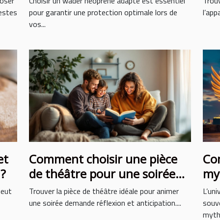
 oser
Choisir un wader néoprène adapté est essentiel
Trouv
gestes
pour garantir une protection optimale lors de
l’app
vos...
et
Comment choisir une pièce
Co
 ?
de théâtre pour une soirée
myt
réussie ?
la
peut
Trouver la pièce de théâtre idéale pour animer
L’uni
une soirée demande réflexion et anticipation....
souve
mythe