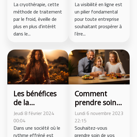
les verrues et
La cryothérapie, cette
pour attirer
La visibilité en ligne est
méthode de traitement
un pilier fondamental
lésions
plus de clients
par le froid, éveille de
pour toute entreprise
plus en plus d'intérêt
souhaitant prospérer à
dans le...
l'ère...
Comment
Les bénéfices
prendre soin
de la
des personnes
méditation sur
Lundi 6 novembre 2023
Jeudi 8 février 2024
âgées ?
la santé
22:15
00:04
Souhaitez-vous
mentale
Dans une société où le
prendre soin de vos
rythme effréné est