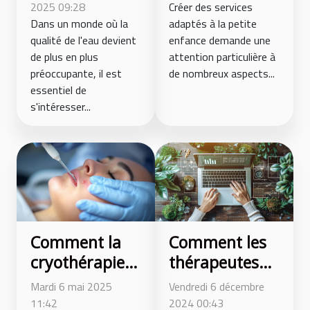
avantages de
création de
2025 09:28
Créer des services
l'osmose
Dans un monde où la
services pour
adaptés à la petite
qualité de l'eau devient
enfance demande une
inverse
la petite
de plus en plus
attention particulière à
enfance
préoccupante, il est
de nombreux aspects...
essentiel de
s'intéresser...
Comment la
Comment les
cryothérapie
thérapeutes
peut traiter
peuvent
Mardi 6 mai 2025
Vendredi 6 décembre
efficacement
utiliser le SEO
11:42
2024 00:43