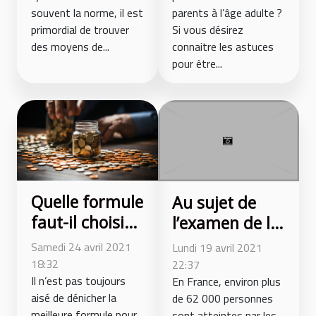
parents à l’âge adulte ?
souvent la norme, il est
Si vous désirez
primordial de trouver
connaitre les astuces
des moyens de...
pour être...
Quelle formule
Au sujet de
faut-il choisir
l’examen de la
pour sa
prostate : que
Samedi 24 avril 2021
Lundi 19 avril 2021
mutuelle santé
retenir ?
18:32
22:37
senior ?
Il n’est pas toujours
En France, environ plus
aisé de dénicher la
de 62 000 personnes
meilleure formule pour
sont atteintes par les