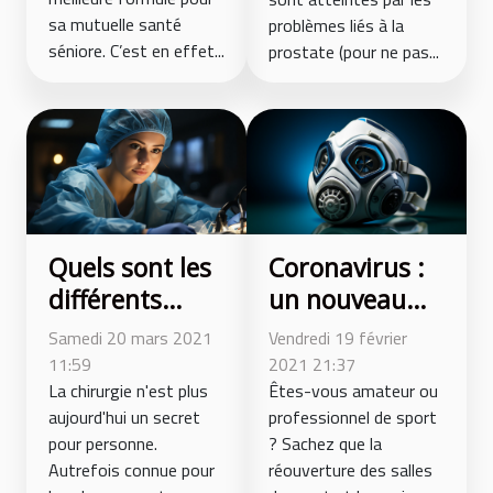
sa mutuelle santé
problèmes liés à la
séniore. C’est en effet...
prostate (pour ne pas...
Quels sont les
Coronavirus :
différents
un nouveau
types de
masque anti-
Samedi 20 mars 2021
Vendredi 19 février
chirurgie
Covid pour les
11:59
2021 21:37
intime les plus
La chirurgie n'est plus
sportifs
Êtes-vous amateur ou
aujourd'hui un secret
professionnel de sport
pratiqués ?
pour personne.
? Sachez que la
Autrefois connue pour
réouverture des salles