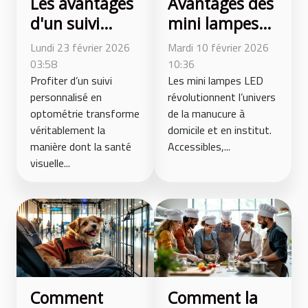
Les avantages
Avantages des
d'un suivi
mini lampes
personnalisé
LED pour
Lundi 23 février 2026
Mardi 10 février 2026
en optométrie
manucures
03:58
10:36
Profiter d’un suivi
efficaces et
Les mini lampes LED
personnalisé en
révolutionnent l’univers
sûres
optométrie transforme
de la manucure à
véritablement la
domicile et en institut.
manière dont la santé
Accessibles,...
visuelle...
Comment
Comment la