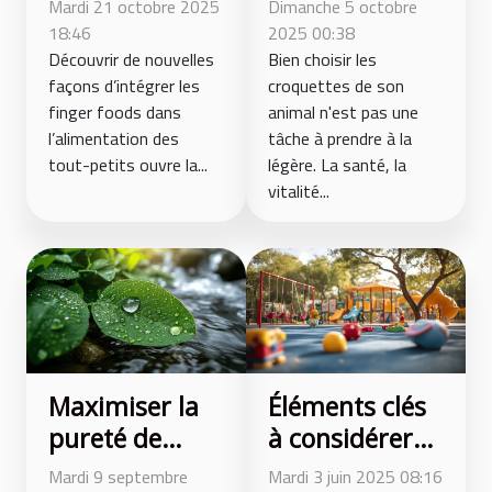
Mardi 21 octobre 2025
Dimanche 5 octobre
finger foods
croquettes
18:46
2025 00:38
dans
Découvrir de nouvelles
pour le bien-
Bien choisir les
façons d’intégrer les
croquettes de son
l'alimentation
être de votre
finger foods dans
animal n'est pas une
infantile
animal ?
l’alimentation des
tâche à prendre à la
tout-petits ouvre la...
légère. La santé, la
vitalité...
Maximiser la
Éléments clés
pureté de
à considérer
votre eau : les
lors de la
Mardi 9 septembre
Mardi 3 juin 2025 08:16