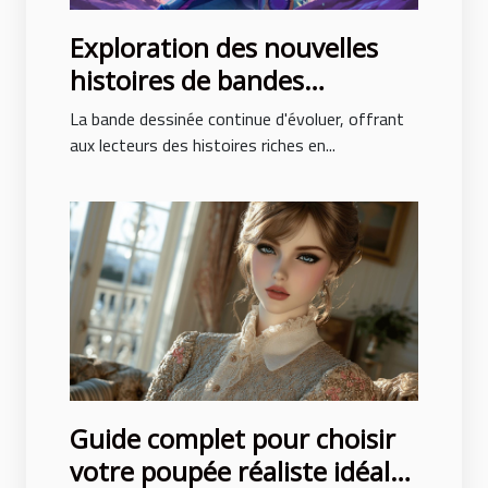
Exploration des nouvelles
histoires de bandes
dessinées avec des intrigues
La bande dessinée continue d'évoluer, offrant
surprenantes
aux lecteurs des histoires riches en...
Guide complet pour choisir
votre poupée réaliste idéale