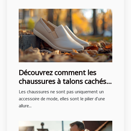
Découvrez comment les
chaussures à talons cachés
peuvent transformer votre
Les chaussures ne sont pas uniquement un
posture et style
accessoire de mode, elles sont le pilier d'une
allure...