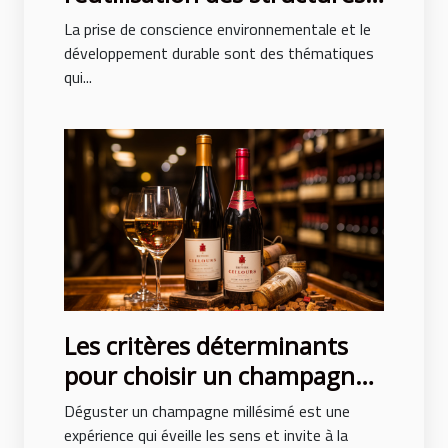
gonflables après des
La prise de conscience environnementale et le
événements
développement durable sont des thématiques
qui...
Les critères déterminants
pour choisir un champagne
millésimé de qualité
Déguster un champagne millésimé est une
expérience qui éveille les sens et invite à la