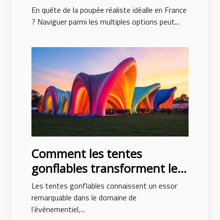
en France
En quête de la poupée réaliste idéalle en France
? Naviguer parmi les multiples options peut...
Comment les tentes
gonflables transforment les
événements en spectacles
Les tentes gonflables connaissent un essor
remarquable dans le domaine de
l’événementiel,...