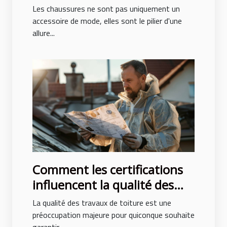
peuvent transformer votre
Les chaussures ne sont pas uniquement un
posture et style
accessoire de mode, elles sont le pilier d'une
allure...
Comment les certifications
influencent la qualité des
travaux de toiture
La qualité des travaux de toiture est une
préoccupation majeure pour quiconque souhaite
garantir...