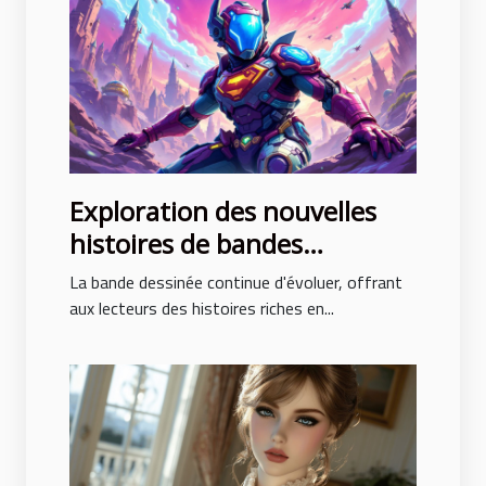
Exploration des nouvelles
histoires de bandes
dessinées avec des intrigues
La bande dessinée continue d'évoluer, offrant
surprenantes
aux lecteurs des histoires riches en...