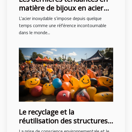
matière de bijoux en acier
inoxydable
L'acier inoxydable s'impose depuis quelque
temps comme une référence incontournable
dans le monde...
Le recyclage et la
réutilisation des structures
gonflables après des
La prise de conscience environnementale et le