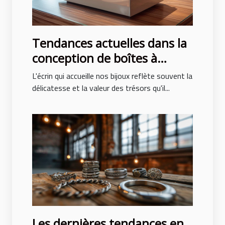
Tendances actuelles dans la
conception de boîtes à
bijoux pour hommes et
L'écrin qui accueille nos bijoux reflète souvent la
femmes
délicatesse et la valeur des trésors qu'il...
Les dernières tendances en