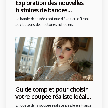
Exploration des nouvelles
histoires de bandes
dessinées avec des intrigues
La bande dessinée continue d'évoluer, offrant
surprenantes
aux lecteurs des histoires riches en...
Guide complet pour choisir
votre poupée réaliste idéale
en France
En quête de la poupée réaliste idéalle en France