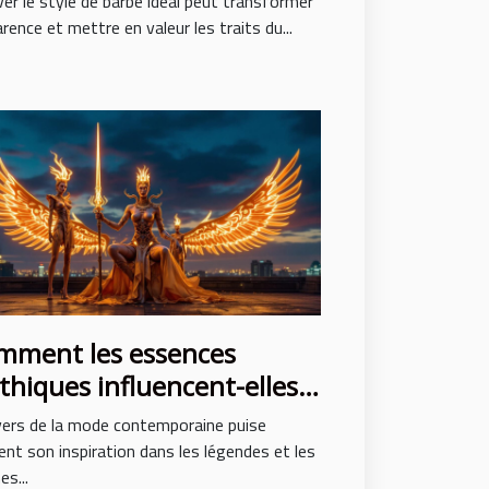
er le style de barbe idéal peut transformer
arence et mettre en valeur les traits du...
mment les essences
hiques influencent-elles
 mode contemporaine ?
vers de la mode contemporaine puise
nt son inspiration dans les légendes et les
s...