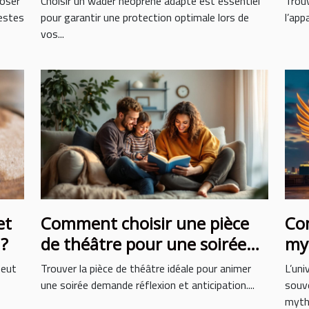
 oser
Choisir un wader néoprène adapté est essentiel
Trouv
gestes
pour garantir une protection optimale lors de
l’app
vos...
et
Comment choisir une pièce
Co
 ?
de théâtre pour une soirée
myt
réussie ?
la
peut
Trouver la pièce de théâtre idéale pour animer
L’uni
une soirée demande réflexion et anticipation....
souve
mythe