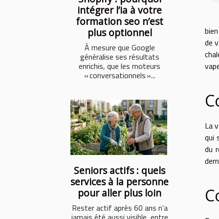
intégrer l’ia à votre
formation seo n’est
bien
plus optionnel
de v
À mesure que Google
chal
généralise ses résultats
enrichis, que les moteurs
vape
« conversationnels »...
C
La v
qui 
du r
dern
Seniors actifs : quels
services à la personne
C
pour aller plus loin
Rester actif après 60 ans n’a
jamais été aussi visible, entre