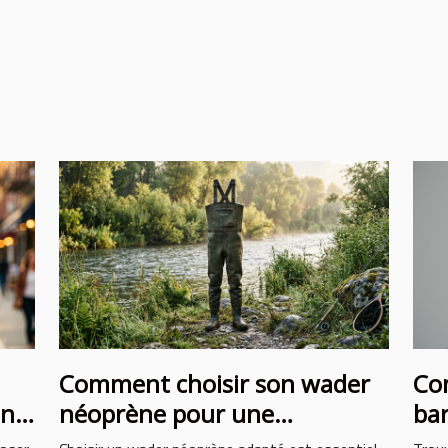
Comment choisir son wader
Com
on
néoprène pour une
bar
protection optimale ?
vis