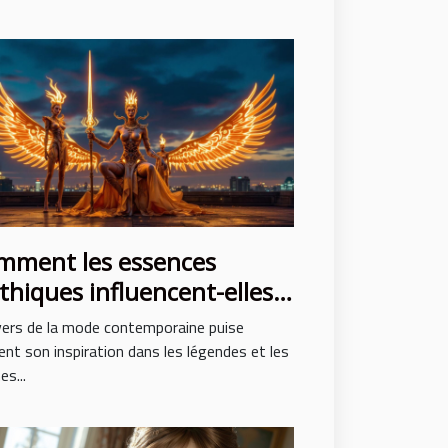
mment les essences
hiques influencent-elles
 mode contemporaine ?
vers de la mode contemporaine puise
nt son inspiration dans les légendes et les
s...