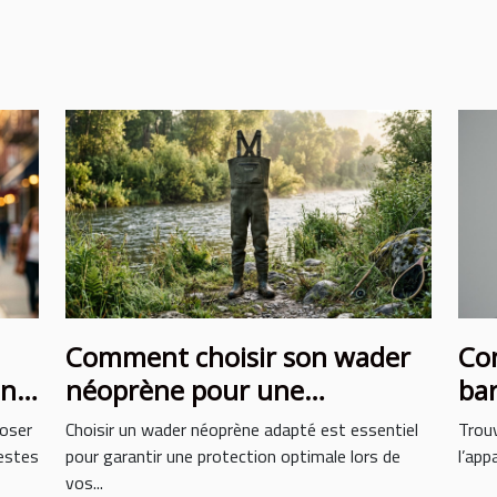
Comment choisir son wader
Com
on
néoprène pour une
bar
protection optimale ?
vis
 oser
Choisir un wader néoprène adapté est essentiel
Trouv
gestes
pour garantir une protection optimale lors de
l’app
vos...