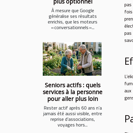
plus optionnel
pas 
À mesure que Google
fois
généralise ses résultats
pren
enrichis, que les moteurs
élec
« conversationnels »...
pas 
savo
E
L’el
fume
Seniors actifs : quels
aux 
services à la personne
gens
pour aller plus loin
Rester actif après 60 ans n’a
jamais été aussi visible, entre
P
reprise d’associations,
voyages hors...