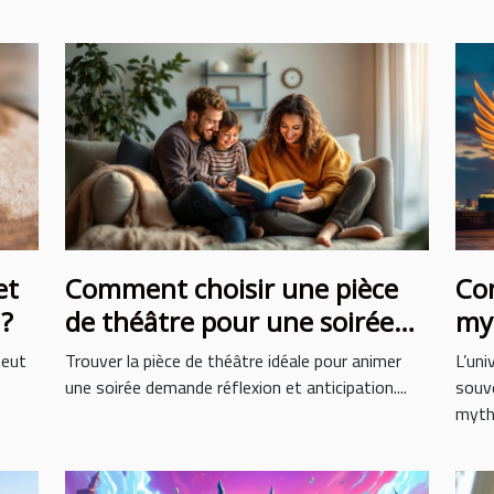
et
Comment choisir une pièce
Co
 ?
de théâtre pour une soirée
myt
réussie ?
la
peut
Trouver la pièce de théâtre idéale pour animer
L’uni
une soirée demande réflexion et anticipation....
souve
mythe