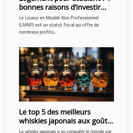
bonnes raisons d’investir
avec le LMNP
Le Loueur en Meublé Non Professionnel
(LMNP) est un statut fiscal qui offre de
nombreux profits...
Le top 5 des meilleurs
whiskies japonais aux goûts
exceptionnels
Le whisky japonais a su conquérir le monde par