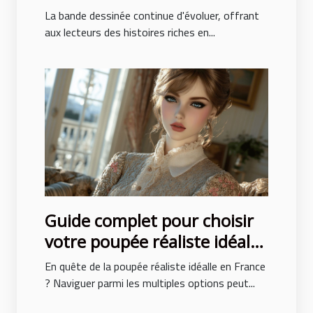
dessinées avec des intrigues
La bande dessinée continue d'évoluer, offrant
surprenantes
aux lecteurs des histoires riches en...
Guide complet pour choisir
votre poupée réaliste idéale
en France
En quête de la poupée réaliste idéalle en France
? Naviguer parmi les multiples options peut...