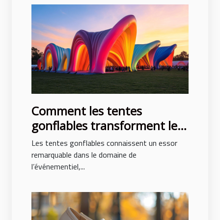
Comment les tentes
gonflables transforment les
événements en spectacles
Les tentes gonflables connaissent un essor
remarquable dans le domaine de
l’événementiel,...