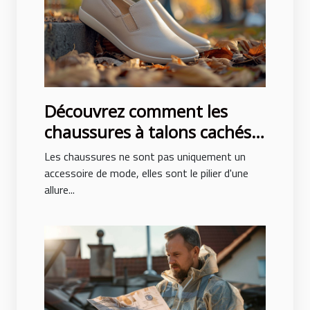
Découvrez comment les
chaussures à talons cachés
peuvent transformer votre
Les chaussures ne sont pas uniquement un
posture et style
accessoire de mode, elles sont le pilier d'une
allure...