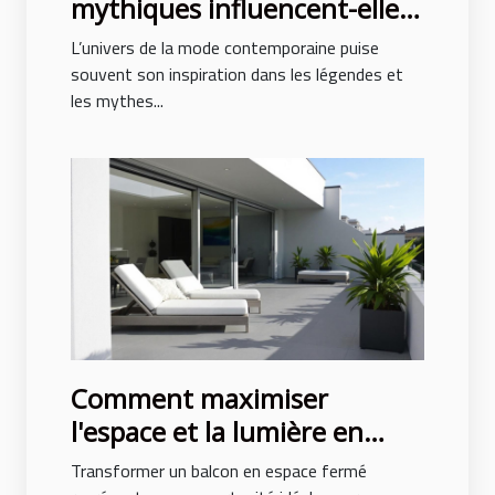
mythiques influencent-elles
la mode contemporaine ?
L’univers de la mode contemporaine puise
souvent son inspiration dans les légendes et
les mythes...
Comment maximiser
l'espace et la lumière en
fermant un balcon ?
Transformer un balcon en espace fermé