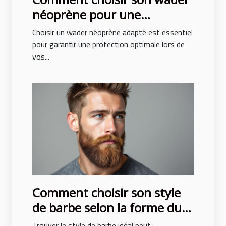
néoprène pour une
protection optimale ?
Choisir un wader néoprène adapté est essentiel
pour garantir une protection optimale lors de
vos...
Comment choisir son style
de barbe selon la forme du
visage ?
Trouver le style de barbe idéal peut