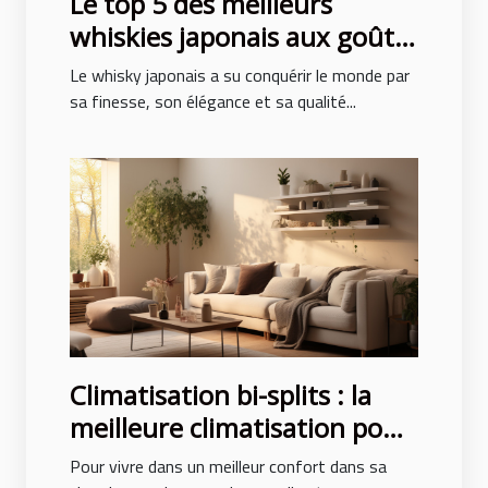
Le top 5 des meilleurs
whiskies japonais aux goûts
exceptionnels
Le whisky japonais a su conquérir le monde par
sa finesse, son élégance et sa qualité...
Climatisation bi-splits : la
meilleure climatisation pour
un confort des pièces
Pour vivre dans un meilleur confort dans sa