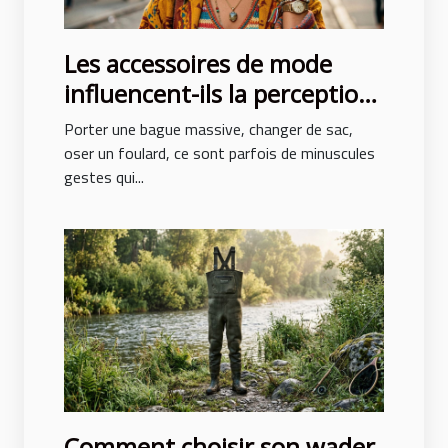
Les accessoires de mode
influencent-ils la perception
de soi ?
Porter une bague massive, changer de sac,
oser un foulard, ce sont parfois de minuscules
gestes qui...
Comment choisir son wader