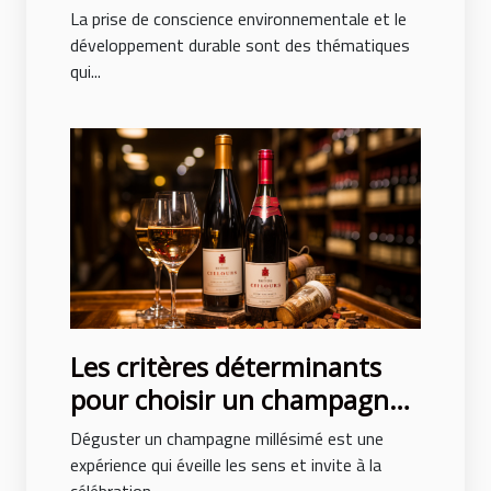
gonflables après des
La prise de conscience environnementale et le
événements
développement durable sont des thématiques
qui...
Les critères déterminants
pour choisir un champagne
millésimé de qualité
Déguster un champagne millésimé est une
expérience qui éveille les sens et invite à la
célébration...