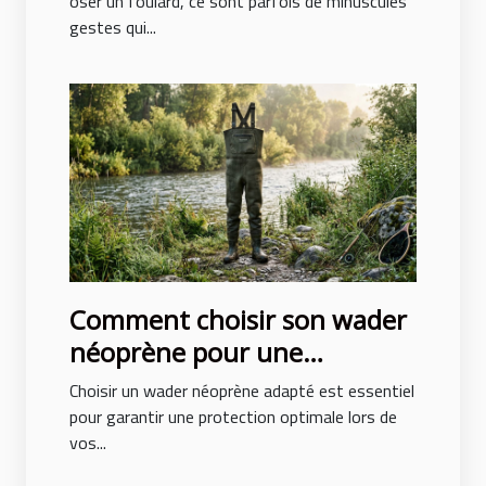
oser un foulard, ce sont parfois de minuscules
gestes qui...
Comment choisir son wader
néoprène pour une
protection optimale ?
Choisir un wader néoprène adapté est essentiel
pour garantir une protection optimale lors de
vos...