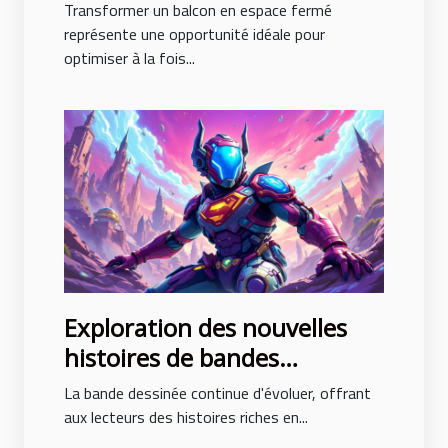
fermant un balcon ?
Transformer un balcon en espace fermé
représente une opportunité idéale pour
optimiser à la fois...
Exploration des nouvelles
histoires de bandes
dessinées avec des intrigues
La bande dessinée continue d'évoluer, offrant
surprenantes
aux lecteurs des histoires riches en...