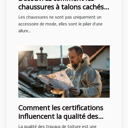
chaussures à talons cachés
peuvent transformer votre
Les chaussures ne sont pas uniquement un
posture et style
accessoire de mode, elles sont le pilier d'une
allure...
Comment les certifications
influencent la qualité des
travaux de toiture
La qualité des travaux de toiture est une