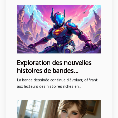
Exploration des nouvelles
histoires de bandes
dessinées avec des intrigues
La bande dessinée continue d'évoluer, offrant
surprenantes
aux lecteurs des histoires riches en...