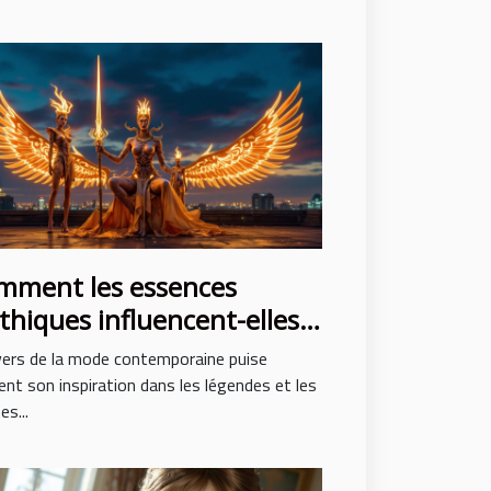
mment les essences
hiques influencent-elles
 mode contemporaine ?
vers de la mode contemporaine puise
nt son inspiration dans les légendes et les
s...