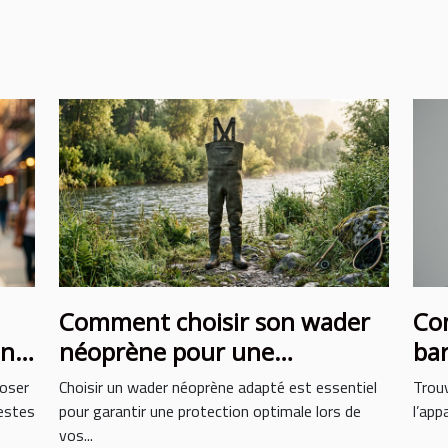
Comment choisir son wader
Com
on
néoprène pour une
bar
protection optimale ?
vis
 oser
Choisir un wader néoprène adapté est essentiel
Trouv
gestes
pour garantir une protection optimale lors de
l’app
vos...