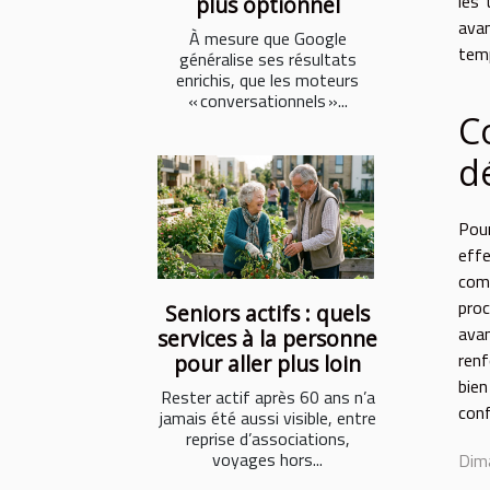
les 
plus optionnel
avan
À mesure que Google
temp
généralise ses résultats
enrichis, que les moteurs
« conversationnels »...
C
d
Pour
effe
comm
proc
Seniors actifs : quels
avan
services à la personne
renf
pour aller plus loin
bien
Rester actif après 60 ans n’a
conf
jamais été aussi visible, entre
reprise d’associations,
voyages hors...
Dima