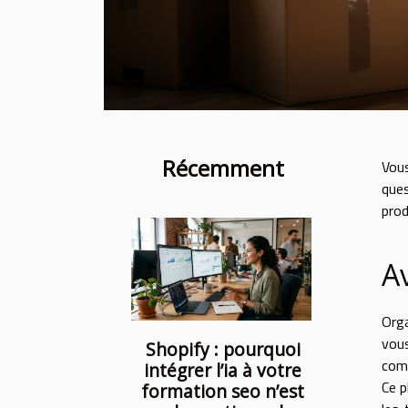
Récemment
Vou
ques
prod
A
Orga
vous
Shopify : pourquoi
comm
intégrer l’ia à votre
Ce p
formation seo n’est