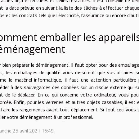
tâches déjà effectuées et celles restantes. Il est conseillé de 
t la date prévue en suivant la liste des tâches à effectuer chaqu
s et les contrats tels que l’électricité, l’assurance ou encore d’au
omment emballer les appareils
éménagement
 bien préparer le déménagement, il faut opter pour des emballages
t, les emballages de qualité vous rassurent que vos affaires so
e le matériel informatique, il faut une attention particulière p
éder à des sauvegardes des données sur un disque externe qui 
t de le déplacer. En ce qui concerne votre ordinateur, vous po
orcée. Enfin, pour les verreries et autres objets cassables, il est
 faire les rangements avant tout déplacement. Si tout ceci vous s
ier votre déménagement à un professionnel.
nche 25 avril 2021 16:49