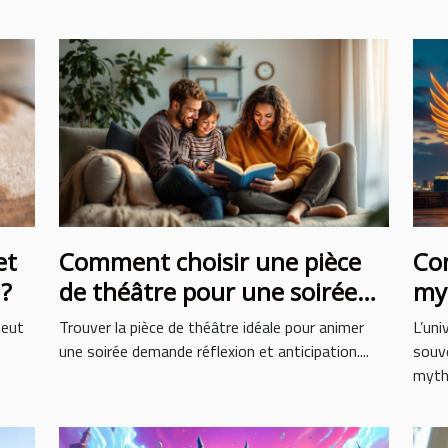
et
Comment choisir une pièce
Co
 ?
de théâtre pour une soirée
myt
réussie ?
la
peut
Trouver la pièce de théâtre idéale pour animer
L’uni
une soirée demande réflexion et anticipation....
souve
mythe