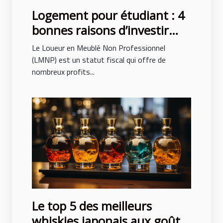
Logement pour étudiant : 4
bonnes raisons d’investir
avec le LMNP
Le Loueur en Meublé Non Professionnel
(LMNP) est un statut fiscal qui offre de
nombreux profits...
Le top 5 des meilleurs
whiskies japonais aux goûts