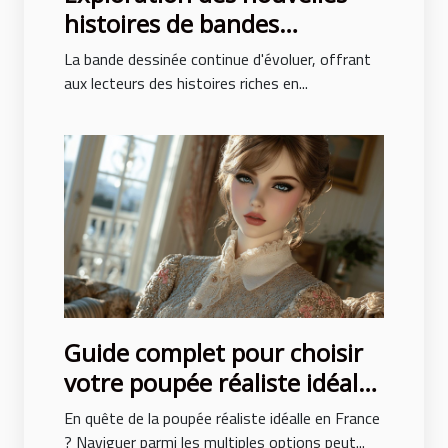
histoires de bandes
dessinées avec des intrigues
La bande dessinée continue d'évoluer, offrant
surprenantes
aux lecteurs des histoires riches en...
Guide complet pour choisir
votre poupée réaliste idéale
en France
En quête de la poupée réaliste idéalle en France
? Naviguer parmi les multiples options peut...