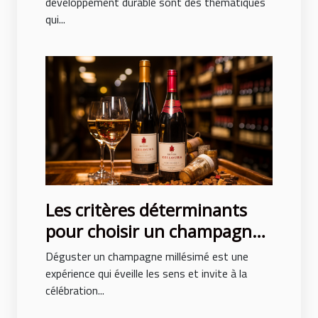
événements
développement durable sont des thématiques
qui...
Les critères déterminants
pour choisir un champagne
millésimé de qualité
Déguster un champagne millésimé est une
expérience qui éveille les sens et invite à la
célébration...