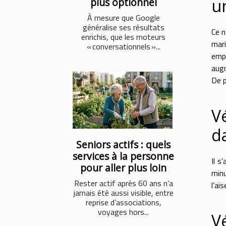
u
plus optionnel
À mesure que Google
généralise ses résultats
Ce n
enrichis, que les moteurs
mari
« conversationnels »...
emp
augm
De p
V
d
Seniors actifs : quels
services à la personne
Il s
pour aller plus loin
minu
Rester actif après 60 ans n’a
l’ai
jamais été aussi visible, entre
reprise d’associations,
voyages hors...
V