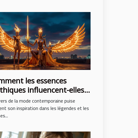
mment les essences
hiques influencent-elles
 mode contemporaine ?
vers de la mode contemporaine puise
nt son inspiration dans les légendes et les
s...