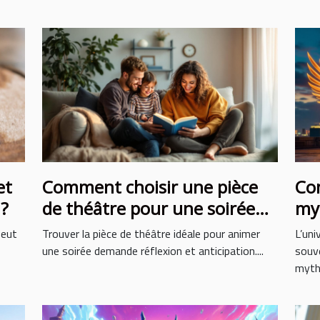
et
Comment choisir une pièce
Co
 ?
de théâtre pour une soirée
myt
réussie ?
la
peut
Trouver la pièce de théâtre idéale pour animer
L’uni
une soirée demande réflexion et anticipation....
souve
mythe