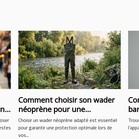
Comment choisir son wader
Com
on
néoprène pour une
bar
protection optimale ?
vis
 oser
Choisir un wader néoprène adapté est essentiel
Trouv
gestes
pour garantir une protection optimale lors de
l’app
vos...