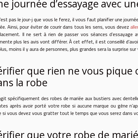
ne journée d’essayage avec un
’est pas le jour-j que vous le ferez, il vous faut planifier une jou
ée. Ainsi, pour éviter de courir dans tou
s
les sens, vous devez
alle
lacement. Il ne sert à rien de passer vos séances d’essayage 
ente plus les avis vont différer.
À
cet effet, il est conseillé d’a
lus, moins il y aura de personnes
,
plus grandes sera la surprise sur 
érifier que rien ne vous pique 
ans la robe
’agit spécifiquement des robes de mariée aux bustiers avec dentelle
tes après avoir port
é
votre robe si aucune marque ou gêne n’app
se si vous devez vous gratte
r
tout le temps que vous serez dans vo
érifier que votre robe de mar