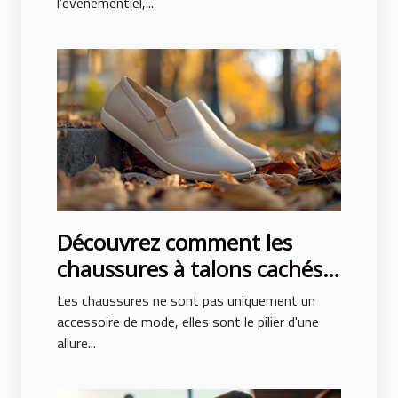
l’événementiel,...
Découvrez comment les
chaussures à talons cachés
peuvent transformer votre
Les chaussures ne sont pas uniquement un
posture et style
accessoire de mode, elles sont le pilier d'une
allure...