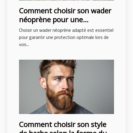
Comment choisir son wader
néoprène pour une
protection optimale ?
Choisir un wader néoprène adapté est essentiel
pour garantir une protection optimale lors de
vos...
Comment choisir son style