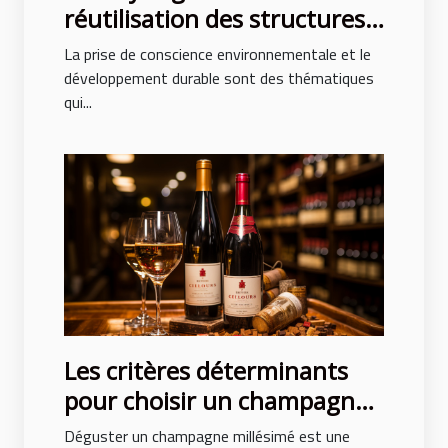
réutilisation des structures
gonflables après des
La prise de conscience environnementale et le
événements
développement durable sont des thématiques
qui...
Les critères déterminants
pour choisir un champagne
millésimé de qualité
Déguster un champagne millésimé est une