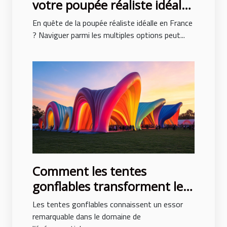
votre poupée réaliste idéale
en France
En quête de la poupée réaliste idéalle en France
? Naviguer parmi les multiples options peut...
Comment les tentes
gonflables transforment les
événements en spectacles
Les tentes gonflables connaissent un essor
remarquable dans le domaine de