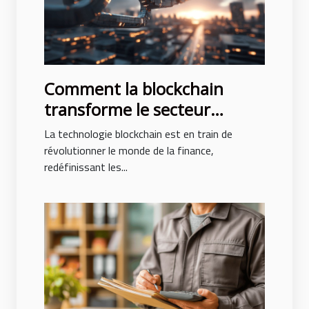
Comment la blockchain
transforme le secteur
bancaire et les opportunités
La technologie blockchain est en train de
à venir
révolutionner le monde de la finance,
redéfinissant les...