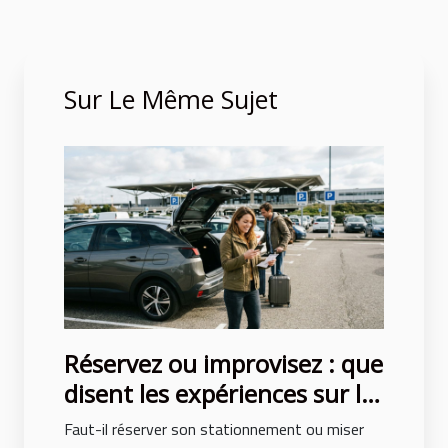
Sur Le Même Sujet
Réservez ou improvisez : que
disent les expériences sur le
parking aéroport lyon saint
Faut-il réserver son stationnement ou miser