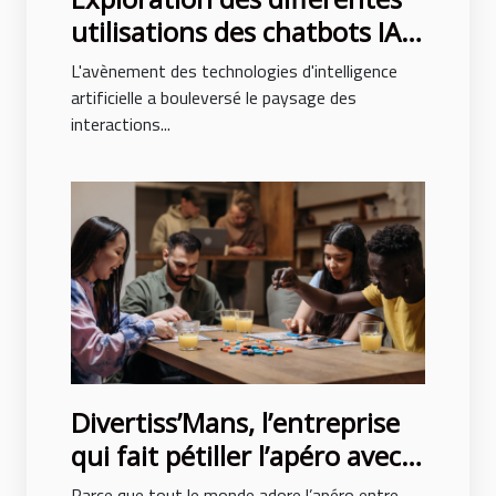
utilisations des chatbots IA
dans les entreprises
L'avènement des technologies d'intelligence
artificielle a bouleversé le paysage des
interactions...
Divertiss’Mans, l’entreprise
qui fait pétiller l’apéro avec
son escape game à domicile !
Parce que tout le monde adore l’apéro entre