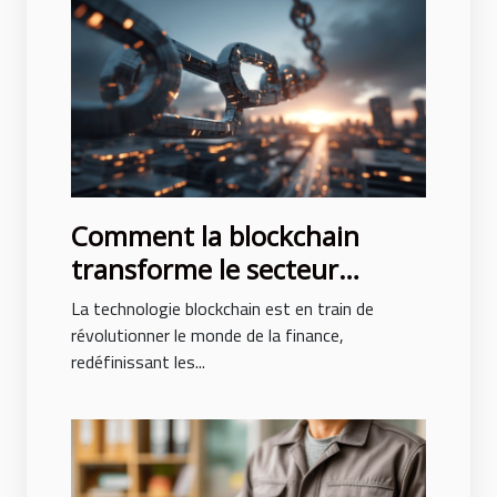
Comment la blockchain
transforme le secteur
bancaire et les opportunités
La technologie blockchain est en train de
à venir
révolutionner le monde de la finance,
redéfinissant les...