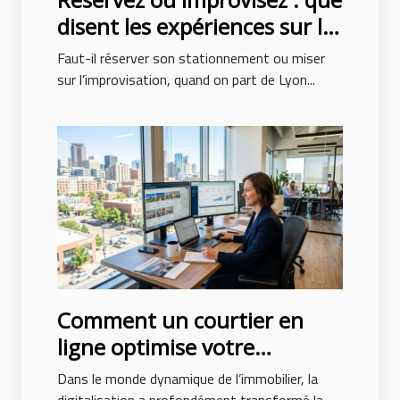
disent les expériences sur le
parking aéroport lyon saint
Faut-il réserver son stationnement ou miser
ex ?
sur l’improvisation, quand on part de Lyon...
Comment un courtier en
ligne optimise votre
recherche immobilière ?
Dans le monde dynamique de l’immobilier, la
digitalisation a profondément transformé la