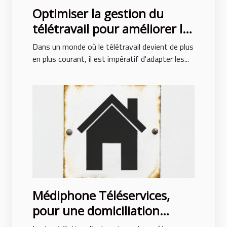
Optimiser la gestion du
télétravail pour améliorer la
productivité d'équipe
Dans un monde où le télétravail devient de plus
en plus courant, il est impératif d'adapter les...
Médiphone Téléservices,
pour une domiciliation
d’entreprise réussie au Mans