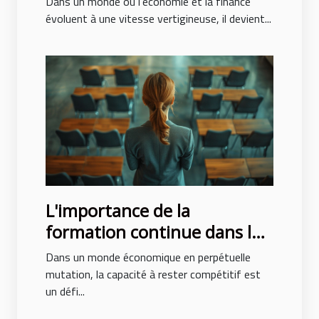
Dans un monde où l'économie et la finance
évoluent à une vitesse vertigineuse, il devient...
L'importance de la
formation continue dans les
carrières commerciales
Dans un monde économique en perpétuelle
mutation, la capacité à rester compétitif est
un défi...