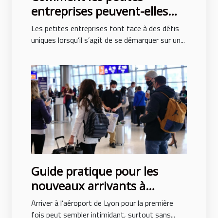
entreprises peuvent-elles
tirer profit des publicités en
Les petites entreprises font face à des défis
ligne ?
uniques lorsqu’il s’agit de se démarquer sur un...
Guide pratique pour les
nouveaux arrivants à
l’aéroport de Lyon
Arriver à l’aéroport de Lyon pour la première
fois peut sembler intimidant, surtout sans...