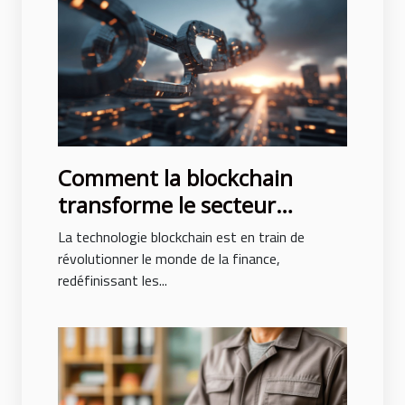
Comment la blockchain
transforme le secteur
bancaire et les opportunités
La technologie blockchain est en train de
à venir
révolutionner le monde de la finance,
redéfinissant les...