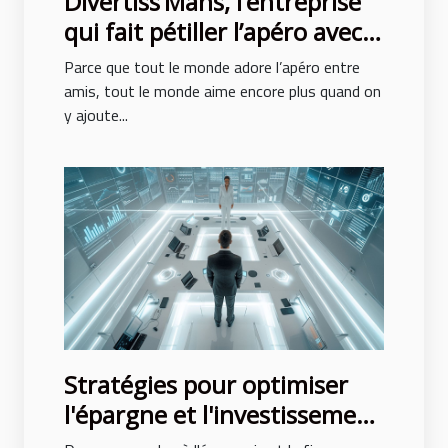
Divertiss’Mans, l’entreprise
qui fait pétiller l’apéro avec
son escape game à domicile !
Parce que tout le monde adore l’apéro entre
amis, tout le monde aime encore plus quand on
y ajoute...
Stratégies pour optimiser
l'épargne et l'investissement
en 2024