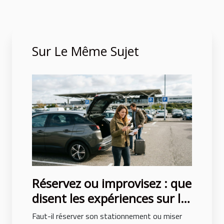
Sur Le Même Sujet
Réservez ou improvisez : que
disent les expériences sur le
parking aéroport lyon saint
Faut-il réserver son stationnement ou miser