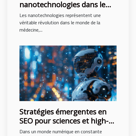
nanotechnologies dans le
domaine médical
Les nanotechnologies représentent une
innovations thérapeutiques
véritable révolution dans le monde de la
médecine,...
et perspectives d'avenir
Stratégies émergentes en
SEO pour sciences et high-
tech Comment se
Dans un monde numérique en constante