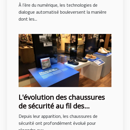
transforment-elles
À l’ère du numérique, les technologies de
l'interaction en ligne ?
dialogue automatisé bouleversent la manière
dont les...
L'évolution des chaussures
de sécurité au fil des
décennies
Depuis leur apparition, les chaussures de
sécurité ont profondément évolué pour