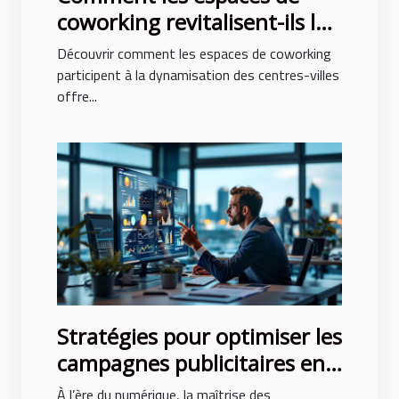
coworking revitalisent-ils les
centres-villes ?
Découvrir comment les espaces de coworking
participent à la dynamisation des centres-villes
offre...
Stratégies pour optimiser les
campagnes publicitaires en
ligne
À l’ère du numérique, la maîtrise des