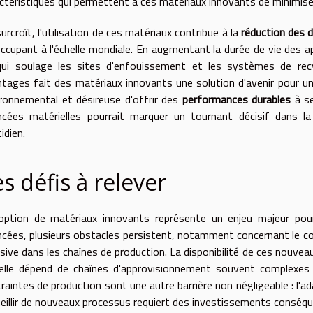
ctéristiques qui permettent à ces matériaux innovants de minimise
urcroît, l'utilisation de ces matériaux contribue à la
réduction des 
ccupant à l'échelle mondiale. En augmentant la durée de vie des ap
qui soulage les sites d'enfouissement et les systèmes de rec
tages fait des matériaux innovants une solution d'avenir pour un
ronnemental et désireuse d'offrir des
performances durables
à se
cées matérielles pourrait marquer un tournant décisif dans la 
idien.
s défis à relever
option de matériaux innovants représente un enjeu majeur pour l
cées, plusieurs obstacles persistent, notamment concernant le coû
ive dans les chaînes de production. La disponibilité de ces nouv
elle dépend de chaînes d'approvisionnement souvent complexes 
raintes de production sont une autre barrière non négligeable : l'a
eillir de nouveaux processus requiert des investissements conséqu