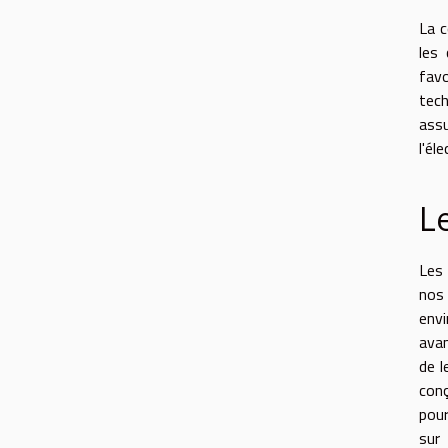
La c
les
fav
tech
assu
l'él
L
Les 
nos
env
avan
de l
con
pour
sur