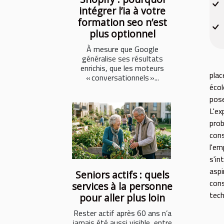
intégrer l’ia à votre
formation seo n’est
plus optionnel
À mesure que Google
généralise ses résultats
enrichis, que les moteurs
plac
« conversationnels »...
écol
pose
L'ex
pro
con
l'em
s'in
asp
Seniors actifs : quels
con
services à la personne
tech
pour aller plus loin
Rester actif après 60 ans n’a
jamais été aussi visible, entre