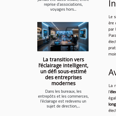
I
reprise d’associations,
voyages hors...
Le s
ère 
par 
Para
éle
prat
moin
La transition vers
l’éclairage intelligent,
A
un défi sous-estimé
des entreprises
modernes
La 
Dans les bureaux, les
l'
éle
entrepôts et les commerces,
égal
l’éclairage est redevenu un
long
sujet de direction,...
élec