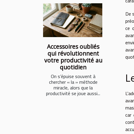
cara
De s
préo
ce 
avan
envi
Accessoires oubliés
avan
qui révolutionnent
quot
votre productivité au
quotidien
Le
On s’épuise souvent à
chercher « la » méthode
miracle, alors que la
productivité se joue aussi...
L'ad
avan
mass
car 
cont
accu