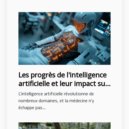
Les progrès de l'intelligence
artificielle et leur impact sur
le diagnostic médical
L'intelligence artificielle révolutionne de
précoce
nombreux domaines, et la médecine n'y
échappe pas....