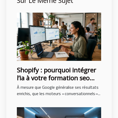
Sur Le Même Sujet
Shopify : pourquoi intégrer
l’ia à votre formation seo
n’est plus optionnel
À mesure que Google généralise ses résultats
enrichis, que les moteurs « conversationnels »...