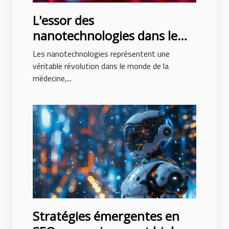
L'essor des
nanotechnologies dans le
domaine médical
Les nanotechnologies représentent une
innovations thérapeutiques
véritable révolution dans le monde de la
médecine,...
et perspectives d'avenir
Stratégies émergentes en