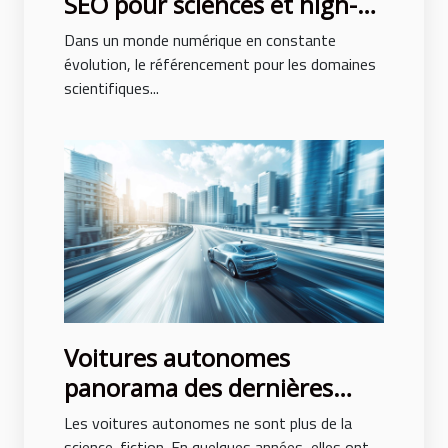
SEO pour sciences et high-
tech Comment se
Dans un monde numérique en constante
positionner en 2023
évolution, le référencement pour les domaines
scientifiques...
Voitures autonomes
panorama des dernières
innovations et perspectives
Les voitures autonomes ne sont plus de la
d'avenir
science-fiction. En quelques années, elles ont