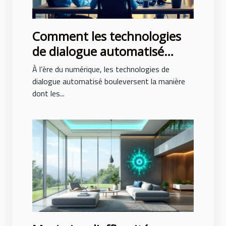
Comment les technologies
de dialogue automatisé
transforment-elles
À l’ère du numérique, les technologies de
l'interaction en ligne ?
dialogue automatisé bouleversent la manière
dont les...