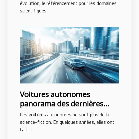
positionner en 2023
évolution, le référencement pour les domaines
scientifiques...
Voitures autonomes
panorama des dernières
innovations et perspectives
Les voitures autonomes ne sont plus de la
d'avenir
science-fiction. En quelques années, elles ont
fait...