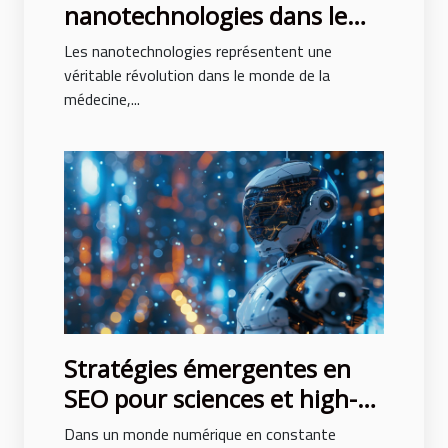
nanotechnologies dans le
domaine médical
Les nanotechnologies représentent une
innovations thérapeutiques
véritable révolution dans le monde de la
médecine,...
et perspectives d'avenir
Stratégies émergentes en
SEO pour sciences et high-
tech Comment se
Dans un monde numérique en constante