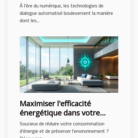
transforment-elles
À l’ère du numérique, les technologies de
l'interaction en ligne ?
dialogue automatisé bouleversent la manière
dont les...
Maximiser l'efficacité
énergétique dans votre
habitat : conseils pratiques
Soucieux de réduire votre consommation
d'énergie et de préserver l'environnement ?