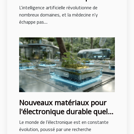
le diagnostic médical
L'intelligence artificielle révolutionne de
précoce
nombreux domaines, et la médecine n'y
échappe pas....
Nouveaux matériaux pour
l'électronique durable quels
progrès attendre
Le monde de l'électronique est en constante
évolution, poussé par une recherche