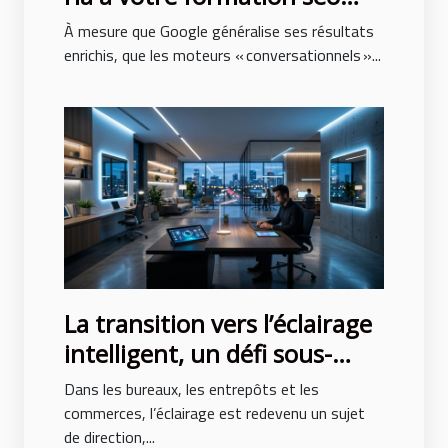
n’est plus optionnel
À mesure que Google généralise ses résultats
enrichis, que les moteurs « conversationnels »...
La transition vers l’éclairage
intelligent, un défi sous-
estimé des entreprises
Dans les bureaux, les entrepôts et les
modernes
commerces, l’éclairage est redevenu un sujet
de direction,...