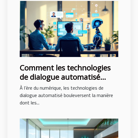
Comment les technologies
de dialogue automatisé
transforment-elles
À l’ère du numérique, les technologies de
l'interaction en ligne ?
dialogue automatisé bouleversent la manière
dont les...