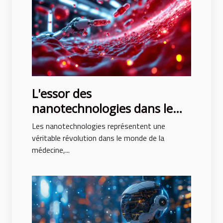
L'essor des
nanotechnologies dans le
domaine médical
Les nanotechnologies représentent une
innovations thérapeutiques
véritable révolution dans le monde de la
médecine,...
et perspectives d'avenir