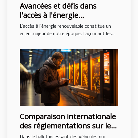
Avancées et défis dans
l'accès à l'énergie
renouvelable à l'échelle
L'accès à l'énergie renouvelable constitue un
globale
enjeu majeur de notre époque, façonnant les...
Comparaison internationale
des réglementations sur les
espaces de dépose-minute
Dans le ballet incessant des véhicules qui